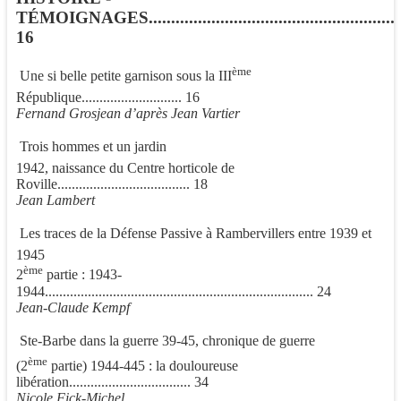
TÉMOIGNAGES......................................................
16
ème
 Une si belle petite garnison sous la III
République............................ 16
Fernand Grosjean d’après Jean Vartier
 Trois hommes et un jardin
1942, naissance du Centre horticole de
Roville..................................... 18
Jean Lambert
 Les traces de la Défense Passive à Rambervillers entre 1939 et
1945
ème
2
partie : 1943-
1944........................................................................... 24
Jean-Claude Kempf
 Ste-Barbe dans la guerre 39-45, chronique de guerre
ème
(2
partie) 1944-445 : la douloureuse
libération.................................. 34
Nicole Fick-Michel