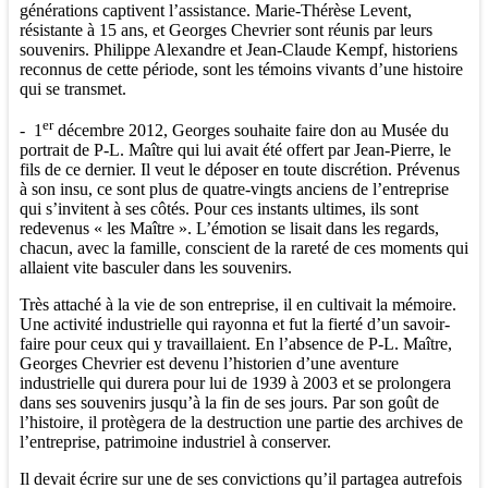
générations captivent l’assistance. Marie-Thérèse Levent,
résistante à 15 ans, et Georges Chevrier sont réunis par leurs
souvenirs. Philippe Alexandre et Jean-Claude Kempf, historiens
reconnus de cette période, sont les témoins vivants d’une histoire
qui se transmet.
er
- 1
décembre 2012, Georges souhaite faire don au Musée du
portrait de P-L. Maître qui lui avait été offert par Jean-Pierre, le
fils de ce dernier. Il veut le déposer en toute discrétion. Prévenus
à son insu, ce sont plus de quatre-vingts anciens de l’entreprise
qui s’invitent à ses côtés. Pour ces instants ultimes, ils sont
redevenus « les Maître ». L’émotion se lisait dans les regards,
chacun, avec la famille, conscient de la rareté de ces moments qui
allaient vite basculer dans les souvenirs.
Très attaché à la vie de son entreprise, il en cultivait la mémoire.
Une activité industrielle qui rayonna et fut la fierté d’un savoir-
faire pour ceux qui y travaillaient. En l’absence de P-L. Maître,
Georges Chevrier est devenu l’historien d’une aventure
industrielle qui durera pour lui de 1939 à 2003 et se prolongera
dans ses souvenirs jusqu’à la fin de ses jours. Par son goût de
l’histoire, il protègera de la destruction une partie des archives de
l’entreprise, patrimoine industriel à conserver.
Il devait écrire sur une de ses convictions qu’il partagea autrefois