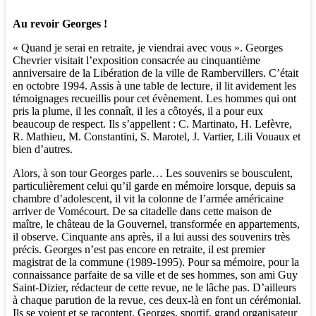
Au revoir Georges !
« Quand je serai en retraite, je viendrai avec vous ». Georges
Chevrier visitait l’exposition consacrée au cinquantième
anniversaire de la Libération de la ville de Rambervillers. C’était
en octobre 1994. Assis à une table de lecture, il lit avidement les
témoignages recueillis pour cet évènement. Les hommes qui ont
pris la plume, il les connaît, il les a côtoyés, il a pour eux
beaucoup de respect. Ils s’appellent : C. Martinato, H. Lefèvre,
R. Mathieu, M. Constantini, S. Marotel, J. Vartier, Lili Vouaux et
bien d’autres.
Alors, à son tour Georges parle… Les souvenirs se bousculent,
particulièrement celui qu’il garde en mémoire lorsque, depuis sa
chambre d’adolescent, il vit la colonne de l’armée américaine
arriver de Vomécourt. De sa citadelle dans cette maison de
maître, le château de la Gouvernel, transformée en appartements,
il observe. Cinquante ans après, il a lui aussi des souvenirs très
précis. Georges n’est pas encore en retraite, il est premier
magistrat de la commune (1989-1995). Pour sa mémoire, pour la
connaissance parfaite de sa ville et de ses hommes, son ami Guy
Saint-Dizier, rédacteur de cette revue, ne le lâche pas. D’ailleurs
à chaque parution de la revue, ces deux-là en font un cérémonial.
Ils se voient et se racontent. Georges, sportif, grand organisateur