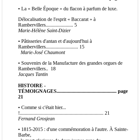
• La « Belle Époque » du flacon à parfum de luxe.
Délocalisation de l'esprit « Baccarat » à
Rambervillers...................... 5
Marie-H
élène Saint-Dizier
•
Pâtisseries d'antan et d'aujourd'hui à
Rambervillers.......................... 15
Marie-Jos
é Chaumont
• Souvenirs de la Manufacture des grandes orgues de
Rambervillers.. 18
Jacques Tantin
HISTOIRE -
T
É
MOIGNAGES
................................................ page
21
• Comme si c'était hier...
!................................................................... 21
Fernand Grosjean
• 1815-2015 : d'une commémoration à l'autre. À Sainte-
Barbe,