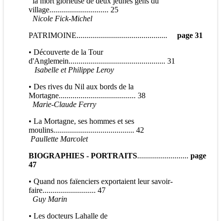
la mort glorieuse de deux jeunes gens du
village.............................. 25
Nicole Fick-Michel
PATRIMOINE..............................................
page 31
• Découverte de la Tour
d'Anglemein................................................. 31
Isabelle et Philippe Leroy
• Des rives du Nil aux bords de la
Mortagne....................................... 38
Marie-Claude Ferry
• La Mortagne, ses hommes et ses
moulins......................................... 42
Paullette Marcolet
BIOGRAPHIES - PORTRAITS
..........................
page
47
• Quand nos faïenciers exportaient leur savoir-
faire........................... 47
Guy Marin
•
Les docteurs Lahalle de