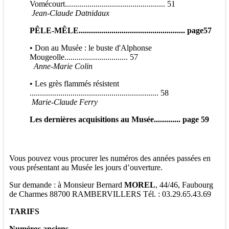
Vomécourt................................................. 51
Jean-Claude Datnidaux
PÊLE-MÊLE
.................................................... page57
• Don au Musée : le buste d'Alphonse
Mougeolle............................... 57
Anne-Marie Colin
• Les grès flammés résistent
............................................................... 58
Marie-Claude Ferry
Les derni
è
res acquisitions au Mus
é
e
............. page 59
Vous pouvez vous procurer les numéros des années passées en
vous présentant au Musée les jours d’ouverture.
Sur demande : à Monsieur Bernard
MOREL
, 44/46, Faubourg
de Charmes 88700 RAMBERVILLERS Tél. : 03.29.65.43.69
TARIFS
Numéros anciens