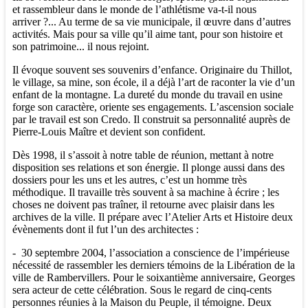
et rassembleur dans le monde de l’athlétisme va-t-il nous
arriver ?... Au terme de sa vie municipale, il œuvre dans d’autres
activités. Mais pour sa ville qu’il aime tant, pour son histoire et
son patrimoine... il nous rejoint.
Il évoque souvent ses souvenirs d’enfance. Originaire du Thillot,
le village, sa mine, son école, il a déjà l’art de raconter la vie d’un
enfant de la montagne. La dureté du monde du travail en usine
forge son caractère, oriente ses engagements. L’ascension sociale
par le travail est son Credo. Il construit sa personnalité auprès de
Pierre-Louis Maître et devient son confident.
Dès 1998, il s’assoit à notre table de réunion, mettant à notre
disposition ses relations et son énergie. Il plonge aussi dans des
dossiers pour les uns et les autres, c’est un homme très
méthodique. Il travaille très souvent à sa machine à écrire ; les
choses ne doivent pas traîner, il retourne avec plaisir dans les
archives de la ville. Il prépare avec l’Atelier Arts et Histoire deux
évènements dont il fut l’un des architectes :
- 30 septembre 2004, l’association a conscience de l’impérieuse
nécessité de rassembler les derniers témoins de la Libération de la
ville de Rambervillers. Pour le soixantième anniversaire, Georges
sera acteur de cette célébration. Sous le regard de cinq-cents
personnes réunies à la Maison du Peuple, il témoigne. Deux