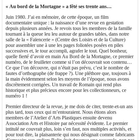
« Au bord de la Mortagne » a fêté ses trente ans…
Juin 1980. J’ai en mémoire, de cette époque, un film
documentaire unique : la naissance d’une revue en gestation
depuis plusieurs années. Je revois tous les membres de la famille
tournant à la queue leu leu autour de grandes tables, dans notre
salle de la « Faïencerie » (Centre des Loisirs et de la Culture)
pour assembler une à une les pages foliotées posées en piles
successives et, le tour accompli, agrafer le tout. Quel bonheur,
quelle fierté d’avoir en main Au Bord de la Mortagne, ce premier
numéro, de le feuilleter comme si l’on découvrait son contenu…
Ce que l’on découvre, qui n’était pas prévu, c’est le nombre de
fautes d’orthographe (de frappe ?). Une pléthore que, toujours à
la main évidemment selon les moyens de l’époque, nous avons
discrètement corrigées. Un travail de Romain qui rend plus
historique et plus précieux encore pour les collectionneurs, ce
numéro 1 !
Premier directeur de la revue, je me dois de citer, trente-et-un ans
plus tard, tous ceux qui m’entouraient. Nous étions alors
membres de l’Atelier d’Arts Plastiques ensuite devenu
Association Arts et Histoire par nécessité évidente. Le premier
intitulé ne couvrait plus, loin s’en faut, nos multiples activités, et
pour tout dire, la plaisanterie qui nous désignait comme fabricants