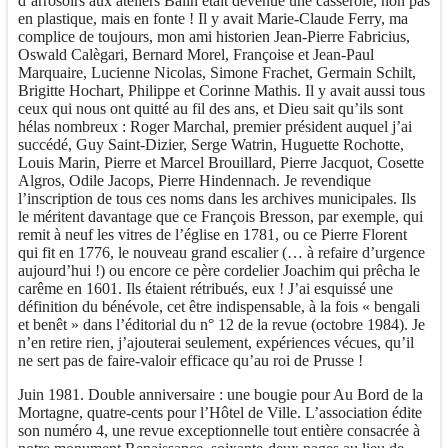
d’arrosoirs aux ateliers Balin était devenue une casserole, non pas
en plastique, mais en fonte ! Il y avait Marie-Claude Ferry, ma
complice de toujours, mon ami historien Jean-Pierre Fabricius,
Oswald Calègari, Bernard Morel, Françoise et Jean-Paul
Marquaire, Lucienne Nicolas, Simone Frachet, Germain Schilt,
Brigitte Hochart, Philippe et Corinne Mathis. Il y avait aussi tous
ceux qui nous ont quitté au fil des ans, et Dieu sait qu’ils sont
hélas nombreux : Roger Marchal, premier président auquel j’ai
succédé, Guy Saint-Dizier, Serge Watrin, Huguette Rochotte,
Louis Marin, Pierre et Marcel Brouillard, Pierre Jacquot, Cosette
Algros, Odile Jacops, Pierre Hindennach. Je revendique
l’inscription de tous ces noms dans les archives municipales. Ils
le méritent davantage que ce François Bresson, par exemple, qui
remit à neuf les vitres de l’église en 1781, ou ce Pierre Florent
qui fit en 1776, le nouveau grand escalier (… à refaire d’urgence
aujourd’hui !) ou encore ce père cordelier Joachim qui prêcha le
carême en 1601. Ils étaient rétribués, eux ! J’ai esquissé une
définition du bénévole, cet être indispensable, à la fois « bengali
et benêt » dans l’éditorial du n° 12 de la revue (octobre 1984). Je
n’en retire rien, j’ajouterai seulement, expériences vécues, qu’il
ne sert pas de faire-valoir efficace qu’au roi de Prusse !
Juin 1981. Double anniversaire : une bougie pour Au Bord de la
Mortagne, quatre-cents pour l’Hôtel de Ville. L’association édite
son numéro 4, une revue exceptionnelle tout entière consacrée à