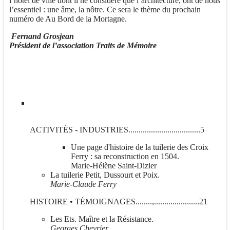
l’hôtel de ville dont il ne considère que l’architecture, ont de nous
l’essentiel : une âme, la nôtre. Ce sera le thème du prochain
numéro de Au Bord de la Mortagne.
Fernand Grosjean
Président de l’association Traits de Mémoire
ACTIVITÉS - INDUSTRIES...................................5
Une page d'histoire de la tuilerie des Croix
Ferry : sa reconstruction en 1504.
Marie-Hélène Saint-Dizier
La tuilerie Petit, Dussourt et Poix.
Marie-Claude Ferry
HISTOIRE • TÉMOIGNAGES........,......................21
Les Ets. Maître et la Résistance.
Georges Chevrier