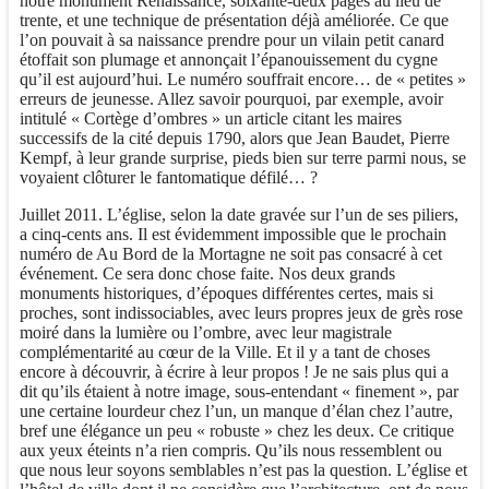
notre monument Renaissance, soixante-deux pages au lieu de
trente, et une technique de présentation déjà améliorée. Ce que
l’on pouvait à sa naissance prendre pour un vilain petit canard
étoffait son plumage et annonçait l’épanouissement du cygne
qu’il est aujourd’hui. Le numéro souffrait encore… de « petites »
erreurs de jeunesse. Allez savoir pourquoi, par exemple, avoir
intitulé « Cortège d’ombres » un article citant les maires
successifs de la cité depuis 1790, alors que Jean Baudet, Pierre
Kempf, à leur grande surprise, pieds bien sur terre parmi nous, se
voyaient clôturer le fantomatique défilé… ?
Juillet 2011. L’église, selon la date gravée sur l’un de ses piliers,
a cinq-cents ans. Il est évidemment impossible que le prochain
numéro de Au Bord de la Mortagne ne soit pas consacré à cet
événement. Ce sera donc chose faite. Nos deux grands
monuments historiques, d’époques différentes certes, mais si
proches, sont indissociables, avec leurs propres jeux de grès rose
moiré dans la lumière ou l’ombre, avec leur magistrale
complémentarité au cœur de la Ville. Et il y a tant de choses
encore à découvrir, à écrire à leur propos ! Je ne sais plus qui a
dit qu’ils étaient à notre image, sous-entendant « finement », par
une certaine lourdeur chez l’un, un manque d’élan chez l’autre,
bref une élégance un peu « robuste » chez les deux. Ce critique
aux yeux éteints n’a rien compris. Qu’ils nous ressemblent ou
que nous leur soyons semblables n’est pas la question. L’église et